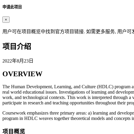
申请此项目
×
用户可在项目概览中找到官方项目链接. 如需更多服务, 用户可
项目介绍
2022年8月23日
OVERVIEW
The Human Development, Learning, and Culture (HDLC) program at UBC 
real world educational issues. Investigations of learning and developme
work, and technological contexts. This work is interpreted through a va
participate in research and teaching opportunities throughout their pr
Coursework emphasizes three primary areas: a) learning and developmen
program in HDLC weaves together theoretical models and concepts in t
项目概览