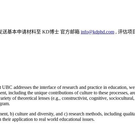
发送基本申请材料至 KD博士 官方邮箱
info@kdphd.com
, 评估项
addresses the interface of research and practice in education, weavin
nt, including the unique contributions of culture to these processes, ar
riety of theoretical lenses (e.g., constructivist, cognitive, sociocultu
ogram.
t, b) culture and diversity, and c) research methods, including qualit
heir application to real world educational issues.