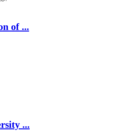
 of ...
ity ...